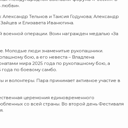
 любви».
: Александр Тельнов и Таисия Годунова; Александр
 Зайцев и Елизавета Иванютина.
й военной операции. Воин награжден медалью «За
не. Молодые люди знаменитые рукопашники.
опашному бою, а его невеста – Владлена
атами мира 2025 года по рукопашному бою, а
 года по боевому самбо.
ы и волонтеры. Пара принимает активное участие в
жественная церемония единовременного
юбленных со всей страны. Во второй день Фестиваля
я.