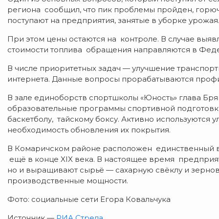
региона сообщил, что пик проблемы пройден, горю
поступают на предприятия, занятые в уборке урожая
При этом цены остаются на контроле. В случае выя
стоимости топлива обращения направляются в Фед
В числе приоритетных задач — улучшение транспор
интернета. Данные вопросы прорабатываются проф
В зале единоборств спортшколы «Юность» глава Бря
образовательные программы спортивной подготовки п
баскетболу, тайскому боксу. Активно используются 
необходимость обновления их покрытия.
В Комаричском районе расположен единственный в 
ещё в конце XIX века. В настоящее время предприят
но и выращивают сырьё — сахарную свёклу и зерно
производственные мощности.
Фото: социальные сети Егора Ковальчука
Источник —
РИА Стрела