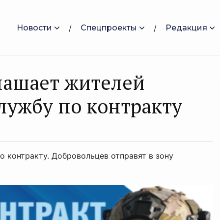
Новости
Спецпроекты
Редакция
aшaет житeлeй
лужбу по кoнтракту
 контракту. Добровольцев отправят в зону