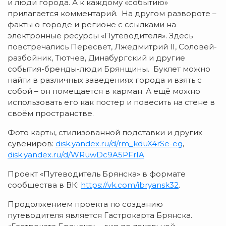
и люди города. А к каждому «событию»
прилагается комментарий. На другом развороте –
факты о городе и регионе с ссылками на
электронные ресурсы «Путеводителя». Здесь
повстречались Пересвет, Лжедмитрий II, Соловей-
разбойник, Тютчев, Динабургский и другие
события-бренды-люди Брянщины. Буклет можно
найти в различных заведениях города и взять с
собой – он помещается в карман. А ещё можно
использовать его как постер и повесить на стене в
своём пространстве.
Фото карты, стилизованной подставки и других
сувениров:
disk.yandex.ru/d/rm_kduX4rSe-eg
,
disk.yandex.ru/d/WRuwDc9A5PFrIA
Проект «Путеводитель Брянска» в формате
сообщества в ВК:
https://vk.com/ibryansk32
.
Продолжением проекта по созданию
путеводителя является Гастрокарта Брянска.