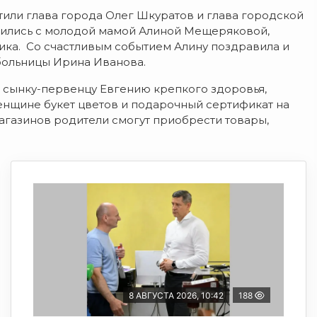
тили глава города Олег Шкуратов и глава городской
тились с молодой мамой Алиной Мещеряковой,
чика. Со счастливым событием Алину поздравила и
больницы Ирина Иванова.
 сынку-первенцу Евгению крепкого здоровья,
 женщине букет цветов и подарочный сертификат на
магазинов родители смогут приобрести товары,
8 АВГУСТА 2026, 10:42
188