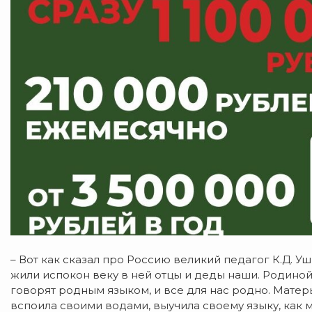
– Вот как сказал про Россию великий педагог К.Д. У
жили испокон веку в ней отцы и деды наши.
Родиной 
говорят родным языком, и все для нас родно. Матер
вспоила своими водами, выучила своему языку, как м