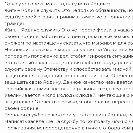
Одна у человека мать – одна у него Родина».
Жить – Родине служить. Это не только обязанность, 
судьбу своей страны, принимать участие в принятии
граждан.
Жить – Родине служить. Это не просто фраза, а на
своей Родине, заботиться о ней и делать все возмож
сможем по-настоящему сказать, что мы живем для с
Неспокойно сейчас в мире: ситуация на Украине и 
поправить положение дел, стабилизировать ситуацию
вот главный залог процветания любого государств
служить своему Отечеству и способствовать мирной 
защитников. Гражданин не только приносит Отечеству
защищать свою Родину. Данное качество называется
Российская армия постоянно развивается, государ
Увеличивается число молодых людей, мечтающие о 
защитников Отечества. Важно, чтобы они не перестал
своей родине.
Военная служба по контракту – это защита Родины,
Написать заявление на службу по контракту можно ч
проживания, непосредственно в пункте отбора конт