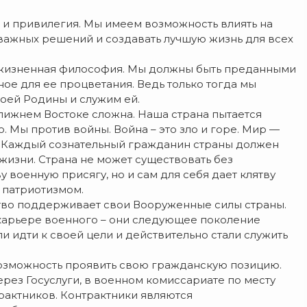
но и привилегия. Мы имеем возможность влиять на
 важных решений и создавать лучшую жизнь для всех
ша жизненная философия. Мы должны быть преданными
ное для ее процветания. Ведь только тогда мы
воей Родины и служим ей.
Ближнем Востоке сложна. Наша страна пытается
. Мы против войны. Война – это зло и горе. Мир —
а. Каждый сознательный гражданин страны должен
жизни. Страна не может существовать без
 военную присягу, но и сам для себя дает клятву
 патриотизмом.
ство поддерживает свои Вооруженные силы страны.
карьере военного – они следующее поколение
и идти к своей цели и действительно стали служить
 возможность проявить свою гражданскую позицию.
ерез Госуслуги, в военном комиссариате по месту
рактников. Контрактники являются