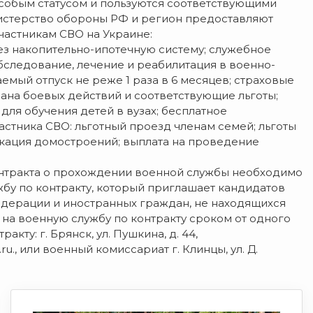
обым статусом и пользуются соответствующими
истерство обороны РФ и регион предоставляют
частникам СВО на Украине:
ез накопительно-ипотечную систему; служебное
бследование, лечение и реабилитация в военно-
мый отпуск не реже 1 раза в 6 месяцев; страховые
рана боевых действий и соответствующие льготы;
ля обучения детей в вузах; бесплатное
астника СВО: льготный проезд членам семей; льготы
икация домостроений; выплата на проведение
нтракта о прохождении военной службы необходимо
жбу по контракту, который приглашает кандидатов
Федерации и иностранных граждан, не находящихся
 на военную службу по контракту сроком от одного
кту: г. Брянск, ул. Пушкина, д. 44,
.ru., или военный комиссариат г. Клинцы, ул. Д.