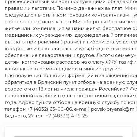
профессиональными военнослужащими, обладают ос
правами и льготами. Помимо денежных выплат, Мин
следующие льготы и компенсации контрактникам – у
собственное жилье за счет Минобороны России чер
жилье или компенсация за найм жилья; бесплатное о
медицинских учреждениях; двухнедельный оплачивае
выплаты при ранении (травме) и гибели; статус вете
кредитные и налоговые каникулы; бюджетные места д
обеспечение лекарствами и другое. Льготы семье уч
детям; компенсация расходов на оплату ЖКУ; газиф
капитального ремонта домов и многие другие.
Для получения полной информации и заключения ко
обратиться в Брянский пункт отбора на военную слу
возрастом от 18 лет из числа граждан Российской 
на военной службе и годных по состоянию здоровья,
года. Адрес пункта отбора на военную службу по контра
телефон +7 (4832) 63–00–86, e-mail: povsk-bryansk@mil
Бедного, 27, тел. +7 (48336) 4-15-25.