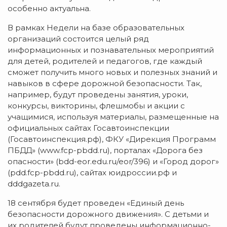
особенно актуальна.
В рамках Недели на базе образовательных
организаций состоится целый ряд
информационных и познавательных мероприятий
для детей, родителей и педагогов, где каждый
сможет получить много новых и полезных знаний и
навыков в сфере дорожной безопасности. Так,
например, будут проведены занятия, уроки,
конкурсы, викторины, флешмобы и акции с
учащимися, используя материалы, размещенные на
официальных сайтах Госавтоинспекции
(Госавтоинспекция.рф), ФКУ «Дирекция Программ
ПБДД» (www.fcp-pbdd.ru), порталах «Дорога без
опасности» (bdd-eor.edu.ru/eor/396) и «Город дорог»
(pdd.fcp-pbdd.ru), сайтах юидроссии.рф и
dddgazeta.ru.
18 сентября будет проведен «Единый день
безопасности дорожного движения». С детьми и
их родителей будут проведены информационно-