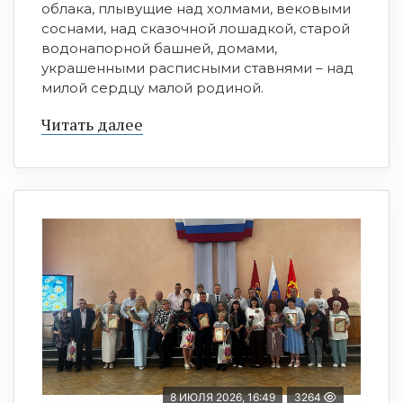
облака, плывущие над холмами, вековыми
соснами, над сказочной лошадкой, старой
водонапорной башней, домами,
украшенными расписными ставнями – над
милой сердцу малой родиной.
Читать далее
8 ИЮЛЯ 2026, 16:49
3264