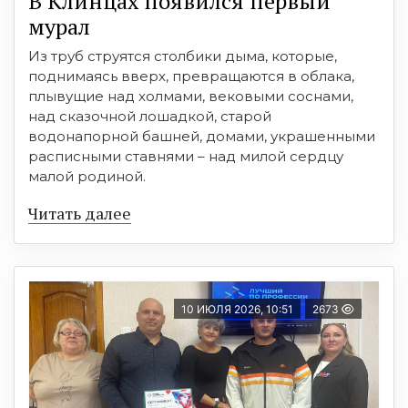
В Клинцах появился первый
мурал
Из труб струятся столбики дыма, которые,
поднимаясь вверх, превращаются в облака,
плывущие над холмами, вековыми соснами,
над сказочной лошадкой, старой
водонапорной башней, домами, украшенными
расписными ставнями – над милой сердцу
малой родиной.
Читать далее
10 ИЮЛЯ 2026, 10:51
2673