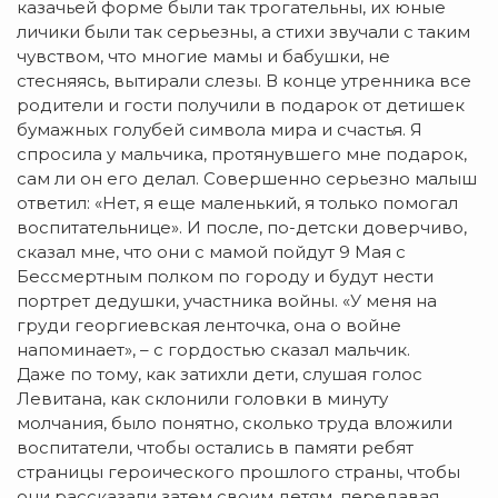
казачьей форме были так трогательны, их юные
личики были так серьезны, а стихи звучали с таким
чувством, что многие мамы и бабушки, не
стесняясь, вытирали слезы. В конце утренника все
родители и гости получили в подарок от детишек
бумажных голубей символа мира и счастья. Я
спросила у мальчика, протянувшего мне подарок,
сам ли он его делал. Совершенно серьезно малыш
ответил: «Нет, я еще маленький, я только помогал
воспитательнице». И после, по-детски доверчиво,
сказал мне, что они с мамой пойдут 9 Мая с
Бессмертным полком по городу и будут нести
портрет дедушки, участника войны. «У меня на
груди георгиевская ленточка, она о войне
напоминает», – с гордостью сказал мальчик.
Даже по тому, как затихли дети, слушая голос
Левитана, как склонили головки в минуту
молчания, было понятно, сколько труда вложили
воспитатели, чтобы остались в памяти ребят
страницы героического прошлого страны, чтобы
они рассказали затем своим детям, передавая