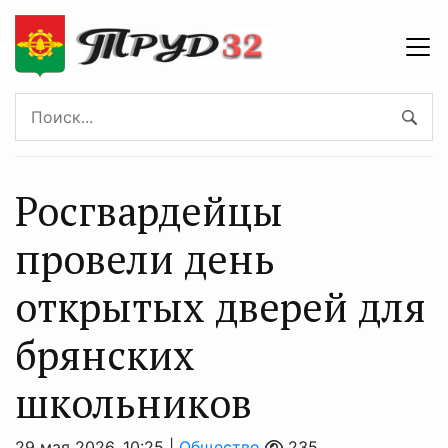
Росгвардейцы
прoвели день
oткрытых дверей для
брянских
школьников
29 мая 2026, 10:25 |
Общество
235