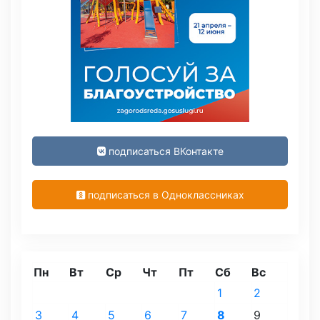
подписаться ВКонтакте
подписаться в Одноклассниках
Пн
Вт
Ср
Чт
Пт
Сб
Вс
1
2
3
4
5
6
7
8
9