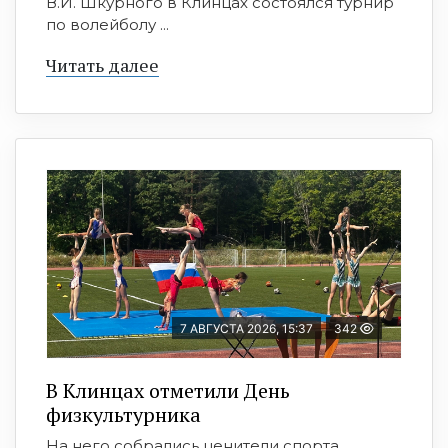
В.И. Шкурного в Клинцах состоялся турнир
по волейболу ...
Читать далее
7 АВГУСТА 2026, 15:37
342
В Клинцах отметили День
физкультурника
На него собрались ценители спорта,