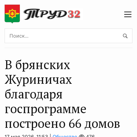
В брянских
Журиничах
благодаря
госпрограмме
построено 66 домов
17 мая 2026, 11:53 |
Общество
476