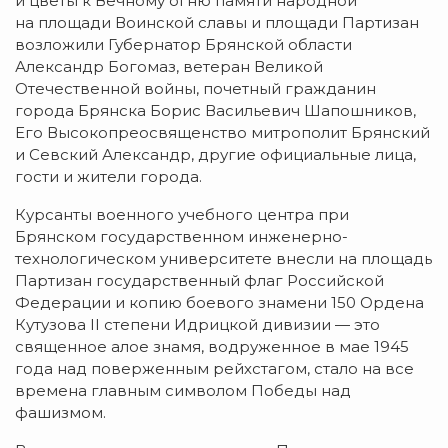
и цветы к Вечному огню памяти народной
на площади Воинской славы и площади Партизан
возложили Губернатор Брянской области
Александр Богомаз, ветеран Великой
Отечественной войны, почетный гражданин
города Брянска Борис Васильевич Шапошников,
Его Высокопреосвященство митрополит Брянский
и Севский Александр, другие официальные лица,
гости и жители города.
Курсанты военного учебного центра при
Брянском государственном инженерно-
технологическом университете внесли на площадь
Партизан государственный флаг Российской
Федерации и копию боевого знамени 150 Ордена
Кутузова II степени Идрицкой дивизии — это
священное алое знамя, водруженное в мае 1945
года над поверженным рейхстагом, стало на все
времена главным символом Победы над
фашизмом.