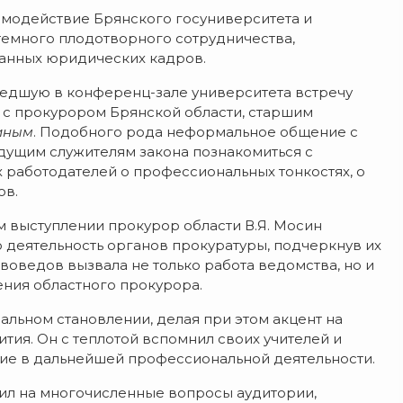
имодействие Брянского госуниверситета и
темного плодотворного сотрудничества,
анных юридических кадров.
шедшую в конференц-зале университета встречу
 с прокурором Брянской области, старшим
иным
. Подобного рода неформальное общение с
дущим служителям закона познакомиться с
 работодателей о профессиональных тонкостях, о
ов.
м выступлении прокурор области В.Я. Мосин
 деятельность органов прокуратуры, подчеркнув их
воведов вызвала не только работа ведомства, но и
ния областного прокурора.
альном становлении, делая при этом акцент на
тия. Он с теплотой вспомнил своих учителей и
яние в дальнейшей профессиональной деятельности.
тил на многочисленные вопросы аудитории,