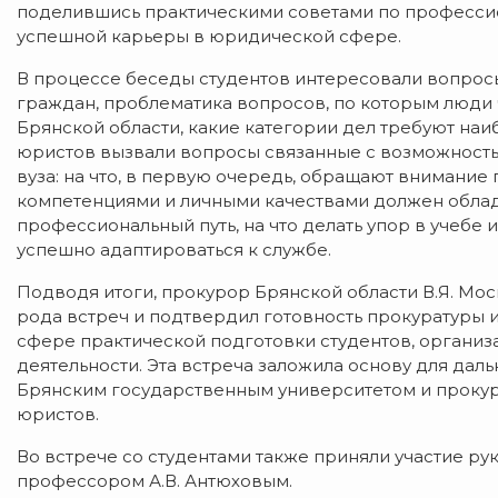
поделившись практическими советами по професси
успешной карьеры в юридической сфере.
В процессе беседы студентов интересовали вопросы
граждан, проблематика вопросов, по которым люди 
Брянской области, какие категории дел требуют на
юристов вызвали вопросы связанные с возможность
вуза: на что, в первую очередь, обращают внимание
компетенциями и личными качествами должен облад
профессиональный путь, на что делать упор в учебе 
успешно адаптироваться к службе.
Подводя итоги, прокурор Брянской области В.Я. Мо
рода встреч и подтвердил готовность прокуратуры 
сфере практической подготовки студентов, органи
деятельности. Эта встреча заложила основу для да
Брянским государственным университетом и прокур
юристов.
Во встрече со студентами также приняли участие ру
профессором А.В. Антюховым.