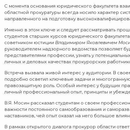
С момента основания юридического факультета вза
областной прокуратуры всегда носило характер сис
направленного на подготовку высококвалифициров
Именно в этом ключе и следует рассматривать про
студентов старших курсов юридического факультета
советником юстиции
Владимиром Яковлевичем Мос
руководителем надзорного ведомства позволяет бу
представителями профессии, узнать у потенциальных
личных и деловых качествах прокурорских работник
Встреча вызвала живой интерес у аудитории. В свое
подробно осветил ключевые задачи и многогранную
правозащитную роль. Особый интерес у будущих пра
личный профессиональный опыт, принципы и убежде
В.Я. Мосин рассказал студентам о своем профессион
важности постоянного самообразования и саморазви
наставников, чей опыт оказал на него большое вли
В рамках открытого диалога прокурор области отве