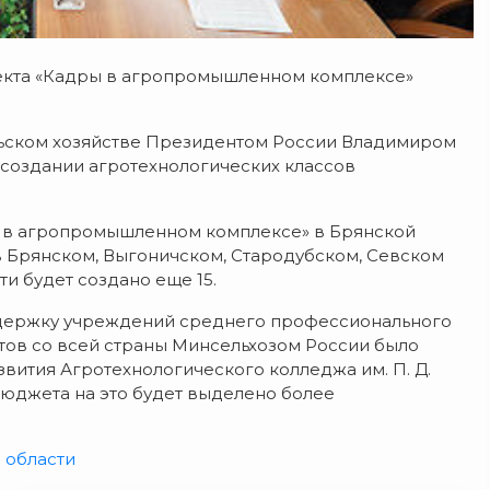
екта «Кадры в агропромышленном комплексе»
льском хозяйстве Президентом России Владимиром
создании агротехнологических классов
ы в агропромышленном комплексе» в Брянской
в Брянском, Выгоничском, Стародубском, Севском
ти будет создано еще 15.
держку учреждений среднего профессионального
ктов со всей страны Минсельхозом России было
азвития Агротехнологического колледжа им. П. Д.
бюджета на это будет выделено более
 области