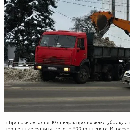
В Брянске сегодня, 10 января, продолжают уборку с
прошедшие сутки вывезено 800 тонн снега. Израсхо