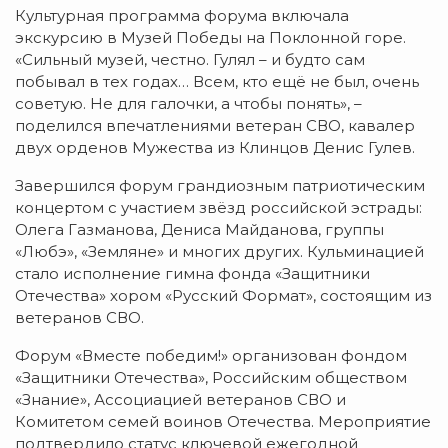
Культурная программа форума включала
экскурсию в Музей Победы на Поклонной горе.
«Сильный музей, честно. Гулял – и будто сам
побывал в тех годах… Всем, кто ещё не был, очень
советую. Не для галочки, а чтобы понять», –
поделился впечатлениями ветеран СВО, кавалер
двух орденов Мужества из Клинцов Денис Гулев.
Завершился форум грандиозным патриотическим
концертом с участием звёзд российской эстрады:
Олега Газманова, Дениса Майданова, группы
«Любэ», «Земляне» и многих других. Кульминацией
стало исполнение гимна фонда «Защитники
Отечества» хором «Русский Формат», состоящим из
ветеранов СВО.
Форум «Вместе победим!» организован фондом
«Защитники Отечества», Российским обществом
«Знание», Ассоциацией ветеранов СВО и
Комитетом семей воинов Отечества. Мероприятие
подтвердило статус ключевой ежегодной