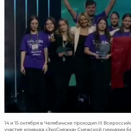
14 и 15 октября в Челябинске проходил III Всеросси
участие команда «ЭкоСнежка» Снежской гимназии Бр