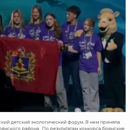
йский детский экологический форум. В нем приняла
янского района. По результатам конкурса брянские