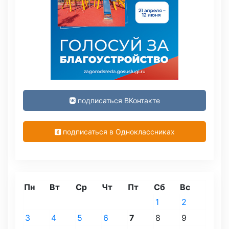
подписаться ВКонтакте
подписаться в Одноклассниках
Пн
Вт
Ср
Чт
Пт
Сб
Вс
1
2
3
4
5
6
7
8
9