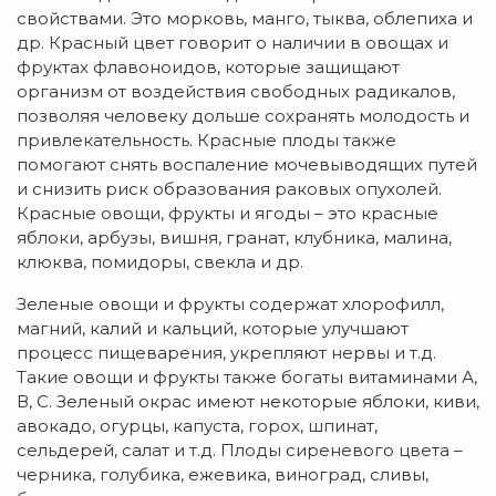
свойствами. Это морковь, манго, тыква, облепиха и
др. Красный цвет говорит о наличии в овощах и
фруктах флавоноидов, которые защищают
организм от воздействия свободных радикалов,
позволяя человеку дольше сохранять молодость и
привлекательность. Красные плоды также
помогают снять воспаление мочевыводящих путей
и снизить риск образования раковых опухолей.
Красные овощи, фрукты и ягоды – это красные
яблоки, арбузы, вишня, гранат, клубника, малина,
клюква, помидоры, свекла и др.
Зеленые овощи и фрукты содержат хлорофилл,
магний, калий и кальций, которые улучшают
процесс пищеварения, укрепляют нервы и т.д.
Такие овощи и фрукты также богаты витаминами А,
В, С. Зеленый окрас имеют некоторые яблоки, киви,
авокадо, огурцы, капуста, горох, шпинат,
сельдерей, салат и т.д. Плоды сиреневого цвета –
черника, голубика, ежевика, виноград, сливы,