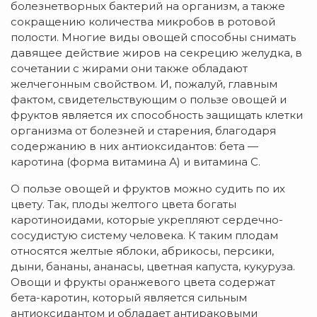
болезнетворных бактерий на организм, а также
сокращению количества микробов в ротовой
полости. Многие виды овощей способны снимать
давящее действие жиров на секрецию желудка, в
сочетании с жирами они также обладают
желчегонным свойством. И, пожалуй, главным
фактом, свидетельствующим о пользе овощей и
фруктов является их способность защищать клетки
организма от болезней и старения, благодаря
содержанию в них антиоксидантов: бета —
каротина (форма витамина А) и витамина С.
О пользе овощей и фруктов можно судить по их
цвету. Так, плоды желтого цвета богаты
каротиноидами, которые укрепляют сердечно-
сосудистую систему человека. К таким плодам
относятся желтые яблоки, абрикосы, персики,
дыни, бананы, ананасы, цветная капуста, кукуруза.
Овощи и фрукты оранжевого цвета содержат
бета-каротин, который является сильным
антиоксидантом и обладает антираковыми