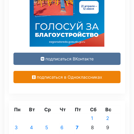
подписаться ВКонтакте
подписаться в Одноклассниках
Пн
Вт
Ср
Чт
Пт
Сб
Вс
1
2
3
4
5
6
7
8
9