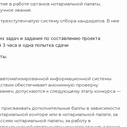
тие в работе органов нотариальной палаты,
учное звание.
рехступенчатую систему отбора кандидатов. В нее
х задач и задания по составлению проекта
 3 часа и одна попытка сдачи
ты.
 автоматизированной информационной системы
дствии обеспечивает анонимную проверку
кзамен, допускаются к следующему этапу конкурса —
 присваивать дополнительные баллы в зависимости
тариальной конторе или в нотариальной палате, за
ссиях нотариальной палаты, за работу в
личие ученой степени или научного звания, а также