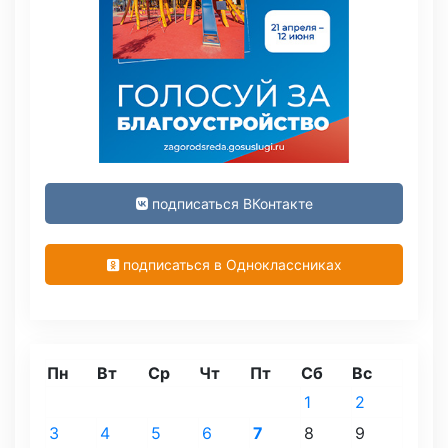
подписаться ВКонтакте
подписаться в Одноклассниках
Пн
Вт
Ср
Чт
Пт
Сб
Вс
1
2
3
4
5
6
7
8
9