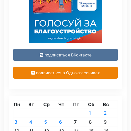
подписаться ВКонтакте
подписаться в Одноклассниках
Пн
Вт
Ср
Чт
Пт
Сб
Вс
1
2
3
4
5
6
7
8
9