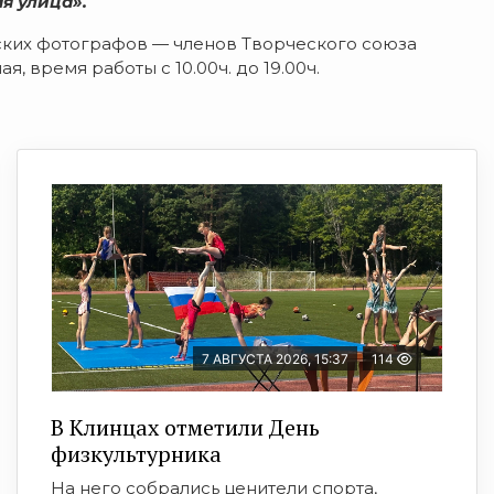
я улица».
нских фотографов — членов Творческого союза
я, время работы с 10.00ч. до 19.00ч.
7 АВГУСТА 2026, 15:37
114
В Клинцах отметили День
физкультурника
На него собрались ценители спорта,