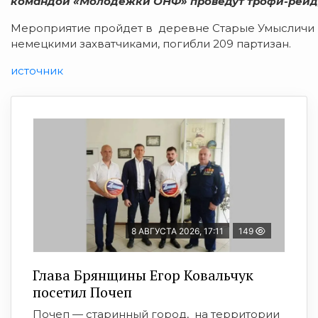
командой «Молодежки ОНФ» проведут трофи-рейд
Мероприятие пройдет в деревне Старые Умысличи Бр
немецкими захватчиками, погибли 209 партизан.
источник
8 АВГУСТА 2026, 17:11
149
Глава Брянщины Егор Ковальчук
посетил Почеп
Почеп — старинный город, на территории