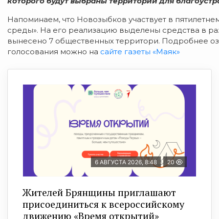
которого будут выбраны территории для благоустр
Напоминаем, что Новозыбков участвует в пятилетн
среды». На его реализацию выделены средства в раз
вынесено 7 общественных территори. Подробнее оз
голосования можно на
сайте газеты «Маяк»
6 АВГУСТА 2026, 8:48
20
Жителей Брянщины приглашают
присоединиться к всероссийскому
движению «Время открытий»