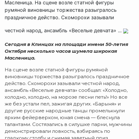
Масленица. На сцене возле статной фигуры
румяной виновницы торжества разыгралось
праздничное действо. Скоморохи зазывали
честной народ, ансамбль «Веселые девчата» ...
Сегодня в Клинцах на площади имени 50-летия
Октября несколько часов шумела широкая
Масленица.
На сцене возле статной фигуры румяной
виновницы торжества разыгралось праздничное
действо. Скоморохи зазывали честной народ,
ансамбль «Веселые девчата» сообщал: «Холодно,
холодно, холодно, на морозе песни петь!» Но все
же без устали пел, зажигая других. «Барыня» и
другие русские народные танцы промелькнули
ярким фейерверком, юная смена — блеснула
талантами. Состязались в силушке парни, мужчины
демонстрировали ловкость, взбираясь по
гладкому столбу и снимая заветный приз.