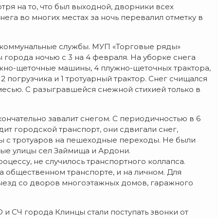
тря на то, что был выходной, дворники всех
ега во многих местах за ночь перевалил отметку в
 коммунальные службы. МУП «Торговые ряды»
 города ночью с 3 на 4 февраля. На уборке снега
ужно-щеточные машины, 4 плужно-щеточных трактора,
 погрузчика и 1 тротуарный трактор. Снег счищался
месью. С разыгравшейся снежной стихией только в
ончательно завалит снегом. С периодичностью в 6
одит городской транспорт, они сдвигали снег,
ы с тротуаров на пешеходные переходы. Не были
ные улицы сел Займища и Ардони.
цессу, не случилось транспортного коллапса.
а общественном транспорте, и на личном. Для
ыезд со дворов многоэтажных домов, гаражного
 и СЧ города Клинцы стали поступать звонки от