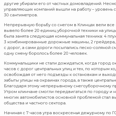
другие убирали его от частных домовладений. Несмо
управляющих компаний вышли на работу – уровень сн
30 сантиметров.
Непрерывную борьбу со снегом в Клинцах вели все
вывело более 20 единиц уборочной техники на улицы
была занята следующая коммунальная техника: 4 пл
3 комбинированные дорожные машины, 2 грейдера, 2
с дорог, а сами дороги посыпались песко-соляной с
одну смену боролось более 20 человек.
Коммунальщики не стали дожидаться, когда город ок
часов с дорог центральных улиц и тех, по которым х
освобождая от него подъезды к остановкам и выход
забыты улицы на окраинах города, а также централь
Благодаря этому непрерывному снегоуборочному про
Утром клинчане смогли передвигаться по городу и н
многих автомобилистов основной проблемой стал в
общества и частного сектора.
Начиная с 7 часов утра воскресенья дежурному по ГО