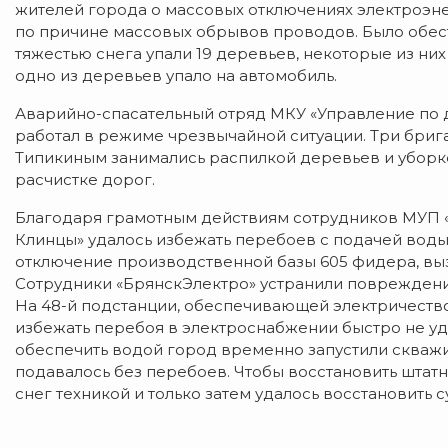
жителей города о массовых отключениях электроэне
по причине массовых обрывов проводов. Было обес
тяжестью снега упали 19 деревьев, некоторые из них
одно из деревьев упало на автомобиль.
Аварийно-спасательный отряд МКУ «Управление по 
работал в режиме чрезвычайной ситуации. Три бриг
Типикиным занимались распилкой деревьев и уборк
расчистке дорог.
Благодаря грамотным действиям сотрудников МУП 
Клинцы» удалось избежать перебоев с подачей воды
отключение производственной базы 605 фидера, в
Сотрудники «БрянскЭлектро» устранили повреждение
На 48-й подстанции, обеспечивающей электричество
избежать перебоя в электроснабжении быстро не у
обеспечить водой город временно запустили скважи
подавалось без перебоев. Чтобы восстановить штат
снег техникой и только затем удалось восстановит