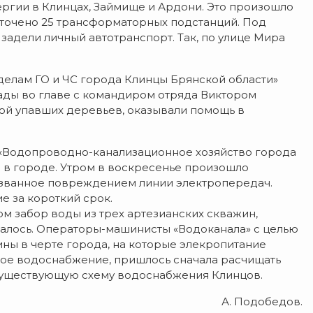
ргии в Клинцах, Займище и Ардони. Это произошло
точено 25 трансформаторных подстанций. Под
 задели личный автотранспорт. Так, по улице Мира
делам ГО и ЧС города Клинцы Брянской области»
ады во главе с командиром отряда Виктором
ой упавших деревьев, оказывали помощь в
«Водопроводно-канализационное хозяйство города
 в городе. Утром в воскресенье произошло
ызванное повреждением линии электропередач.
 за короткий срок.
м забор воды из трех артезианских скважин,
далось. Операторы-машинисты «Водоканала» с целью
ны в черте города, на которые элекропитание
ное водоснабжение, пришлось сначала расчищать
ь существующую схему водоснабжения Клинцов.
А. Подобедов.