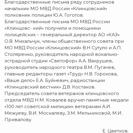
Благодарственные письма ряду сотрудников
начальник МО МВД России «Клинцовский»
полковник полиции Ю.А. Гоготов.
Благодарственные письма МО МВД России
«Клинцовс- кий» получили и помощники
полицейских – генеральный директор АО «КАЗ»
О.В. Михальчук, члены общественного совета при
МО МВД России «Клинцовский» В.Н Сутуло и А.П.
Столяренко, руководитель народной вокально-
эстрадной студии «Светофор» А.А. Вахрушев,
руководитель народного театра В.М. Пугачев,
главные редакторы газет «Труд» Н.В. Горохова,
«Ваше дело» Е.А. Буйневич, радиостанции
«Клинцовский вестник» Д.В. Костаков.
Председатель совета ветеранов клинцовского
отдела МВД Н.М. Ковалев вручил памятные медали
«100 лет советской милиции» ветеранам А.И.
Межуеву, В.И. Москалеву, З.М. Мельниковой, М.И.
Привалову.
Е. Цветков.