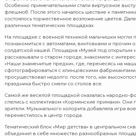
Особенно примечательными стали виртуозное выст
флешмоб. После этого началось шествие к памятник
состоялось торжественное возложение цветов. Дале
различных тематических площадках.
На площадке с военной техникой мальчишки могли 
познакомиться с автоматами, винтовками и прочим
солдатской кашей. Площадка «Музей под открытым 
рассказывали о старом городе, знакомили с интере
«Наши знаменитые предки», где, перенесясь на маш
сфотографироваться с клинцовскими фабрикантами. 
просуществовал недолго: после того, как высокопос
праздника быстро смели со столов все.
Самой же веселой площадкой оказалась народно-фо
спелись с коллективом «Кормянские примаки». Они пе
зрители. Музыкального колорита добавляла игра вое
переместилось в центр города.
Тематический блок «Мир детства» в центральном скв
объединил в себе множество разнообразных площад