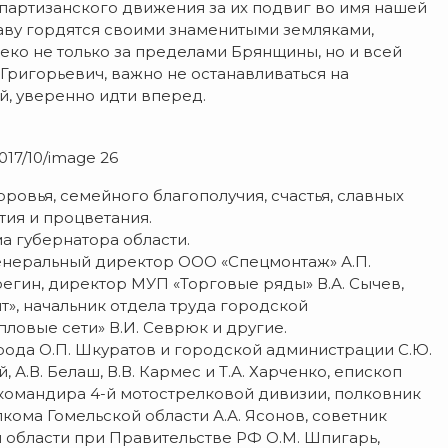
 партизанского движения за их подвиг во имя нашей
раву гордятся своими знаменитыми земляками,
еко не только за пределами Брянщины, но и всей
Григорьевич, важно не останавливаться на
й, уверенно идти вперед.
2017/10/image 26
овья, семейного благополучия, счастья, славных
тия и процветания.
а губернатора области.
генеральный директор ООО «Спецмонтаж» А.П.
егин, директор МУП «Торговые ряды» В.А. Сычев,
т», начальник отдела труда городской
ловые сети» В.И. Севрюк и другие.
рода О.П. Шкуратов и городской администрации С.Ю.
 А.В. Белаш, В.В. Кармес и Т.А. Харченко, епископ
командира 4-й мотострелковой дивизии, полковник
ома Гомельской области А.А. Ясонов, советник
 области при Правительстве РФ О.М. Шпигарь,