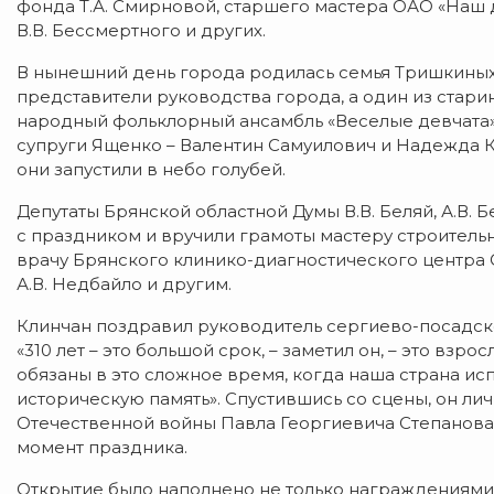
фонда Т.А. Смирновой, старшего мастера ОАО «Наш
В.В. Бессмертного и других.
В нынешний день города родилась семья Тришкины
представители руководства города, а один из стар
народный фольклорный ансамбль «Веселые девчата»
супруги Ященко – Валентин Самуилович и Надежда К
они запустили в небо голубей.
Депутаты Брянской областной Думы В.В. Беляй, А.В. Б
с праздником и вручили грамоты мастеру строитель
врачу Брянского клинико-диагностического центра
А.В. Недбайло и другим.
Клинчан поздравил руководитель сергиево-посадско
«310 лет – это большой срок, – заметил он, – это взр
обязаны в это сложное время, когда наша страна и
историческую память». Спустившись со сцены, он л
Отечественной войны Павла Георгиевича Степанова.
момент праздника.
Открытие было наполнено не только награждениями