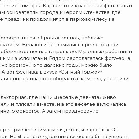
упление Тимофея Картавого и красочный финальный
ам основателям города и Героям Отечества, где
е праздник продолжился в парковом лесу на
преобразиться в бравых воинов, поближе
 оружием. Желающие лакомились превосходной
небом» переносила в прошлое. Музейные работники
сными экспонатами. Рядом располагалась фото-зона
ине времени в те далекие годы, можно было
А вот фестиваль вкуса «Сытный Торжок»
тавленные лица попробовали лакомства, участники
льклорная, где наши «Веселые девчата» живо
ли и плясали вместе, и в это веселье включались
нного оркестра. А затем празднование
ере привлек внимание и детей, и взрослых. Он
ок. На «Планете художников» можно было увидеть,