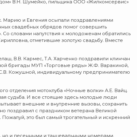
 дом» В.Н. Шумейко, пильщика ООО «Жилкомсервис»
х. Марию и Евгения осыпали поздравлениями
инных свадебных обрядов помог совершить
. Со словами напутствия к молодоженам обратились
ирилловна, отметившие золотую свадьбу. Вместе
елаш, В.В. Кармес, Т.А. Харченко поздравили клинчан
ной бригады МУП «Торговые ряды» Ж.Ф. Варакиной,
 С.В. Кожушной, индивидуальному предпринимателю
го отделения мотоклуба «Ночные волки» А.Е. Вайц.
ослая судьба. И все стоящие здесь молодые люди
спытывает внешние и внутренние вызовы, сохранить
ично поздравил с праздником ветерана Великой
 Пожалуй, это был самый трогательный и искренний
, но и песенными и танцевальными номерами.