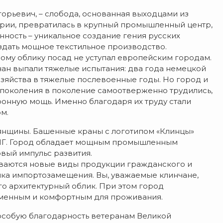
игорьевич, – слобода, основанная выходцами из
рии, превратилась в крупный промышленный центр,
ность – уникальное создание гения русских
здать мощное текстильное производство.
ому облику посад не уступал европейским городам.
ан выпали тяжелые испытания: два года немецкой
зяйства в тяжелые послевоенные годы. Но город и
 поколения в поколение самоотверженно трудились,
ронную мощь. Именно благодаря их труду стали
м.
нщины. Башенные краны с логотипом «Клинцы»
 СНГ. Город обладает мощным промышленным
вый импульс развития.
ваются новые виды продукции гражданского и
ика импортозамещения. Вы, уважаемые клинчане,
го архитектурный облик. При этом город
ременным и комфортным для проживания.
 особую благодарность ветеранам Великой