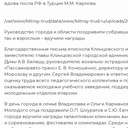
вдова посла РФ в Турции М.М. Карлова.
/var/www/klitnsy-trud/data/www/klitnsy-trud.ru/uploads/2
Руководство города и области поздравили собравши
так и взрослым – вручили награды.
Благодарственные письма епископа Клинцовского 
заместителю главы Клинцовской городской админист
Думы А.В. Белашу, руководителю вокально-эстрадно
«Пассажиравто-транс» Е. В. Конюшенко, директору 
Морозову и другим. Сергей Владимирович в ответной
оценку труда всего педагогического коллектива и 
оказываемое молодежи учебного заведения, поддер
молодежным отделом епархии.
В день города в семье Владислава и Ольги Кармано
Молодого отца поздравили О.П. Шкуратов и С.Ю. Ев
города вручили награды талантливым клинчанам, вы
и соревнованиях, фестивалях и олимпиадах. Среди н