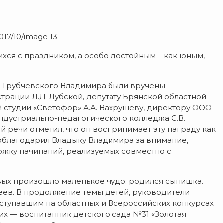
017/10/image 13
хся с праздником, а особо достойным – как юным,
и Трубчевского Владимира были вручены
рации Л.Д. Лубской, депутату Брянской областной
й студии «Светофор» А.А. Вахрушеву, директору ООО
индустриально-педагогического колледжа С.В.
 речи отметил, что он воспринимает эту награду как
поблагодарил Владыку Владимира за внимание,
жку начинаний, реализуемых совместно с
вых произошло маленькое чудо: родился сынишка.
теев. В продолжение темы детей, руководители
ступавшим на областных и Всероссийских конкурсах
их — воспитанник детского сада №31 «Золотая