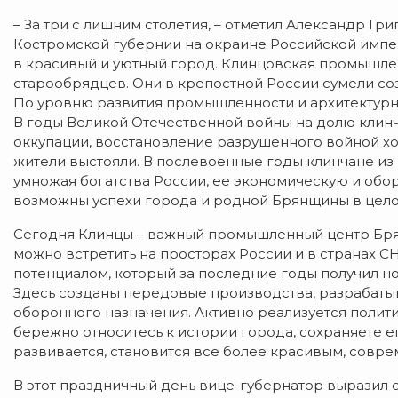
– За три с лишним столетия, – отметил Александр Гр
Костромской губернии на окраине Российской импе
в красивый и уютный город. Клинцовская промышлен
старообрядцев. Они в крепостной России сумели со
По уровню развития промышленности и архитектурн
В годы Великой Отечественной войны на долю клинч
оккупации, восстановление разрушенного войной хо
жители выстояли. В послевоенные годы клинчане из
умножая богатства России, ее экономическую и обо
возможны успехи города и родной Брянщины в цело
Сегодня Клинцы – важный промышленный центр Бря
можно встретить на просторах России и в странах
потенциалом, который за последние годы получил но
Здесь созданы передовые производства, разрабаты
оборонного назначения. Активно реализуется полит
бережно относитесь к истории города, сохраняете е
развивается, становится все более красивым, сов
В этот праздничный день вице-губернатор выразил