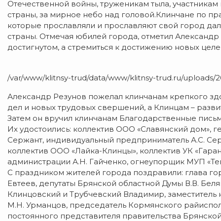
Отечественной войны, труженикам тыла, участникам
страны, за мирное небо над головой.Клинчане по п
которые прославляли и прославляют свой город дал
страны. Отмечая юбилей города, отметил Александр 
достигнутом, а стремиться к достижению новых целе
/var/www/klitnsy-trud/data/www/klitnsy-trud.ru/uploads/
Александр Резунов пожелал клинчанам крепкого здор
дел и новых трудовых свершений, а Клинцам – разви
Затем он вручил клинчанам Благодарственные письм
Их удостоились: коллектив ООО «Славянский дом», 
Сержант, индивидуальный предприниматель А.С. Сер
коллектив ООО «Лайка-Клинцы», коллектив УК «Гаран
администрации А.Н. Гайченко, огнеупорщик МУП «Теп
С праздником жителей города поздравили: глава го
Евтеев, депутаты Брянской областной Думы В.В. Беляй,
Клинцовский и Трубчевский Владимир, заместитель 
М.Н. Урманцов, председатель Кормянского райисполк
постоянного представителя правительства Брянской