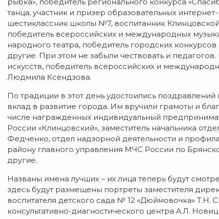
рыбка», победитель регионального конкурса «Спасиб
танца, участник и призер образовательных интерне
шестиклассник школы №7, воспитанник Клинцовской д
победитель всероссийских и международных музыка
народного театра, победитель городских конкурсов
другие. При этом не забыли чествовать и педагогов
искусств, победитель всероссийских и международн
Людмила Ксендзова.
По традиции в этот день удостоились поздравлений
вклад в развитие города. Им вручили грамоты и бл
числе награжденных индивидуальный предпринимат
России «Клинцовский», заместитель начальника отд
Федченко, отдел надзорной деятельности и профила
району главного управления МЧС России по Брянской
другие.
Названы имена лучших – их лица теперь будут смотре
здесь будут размещены портреты заместителя дире
воспитателя детского сада № 12 «Дюймовочка» Т.Н.
консультативно-диагностического центра А.Л. Нови