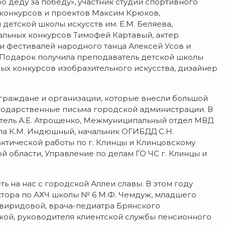
о деду за победу», участник студии спортивного
т-конкурсов и проектов Максим Крюков,
етской школы искусств им. Е.М. Беляева,
льных конкурсов Тимофей Картавый, актер
 и фестивалей народного танца Алексей Усов и
. Подарок получила преподаватель детской школы
ых конкурсов изобразительного искусства, дизайнер
 граждане и организации, которые внесли большой
агодарственные письма городской администрации. В
ель А.Е. Атрощенко, Межмуниципальный отдел МВД
ела К.М. Индюшный, начальник ОГИБДД С.Н.
ктической работы по г. Клинцы и Клинцовскому
 области, Управление по делам ГО ЧС г. Клинцы и
ть на нас с городской Аллеи славы. В этом году
ктора по АХЧ школы № 6 М.Ф. Чемдуж, младшего
 Свиридовой, врача-педиатра Брянского
цкой, руководителя клиентской службы пенсионного