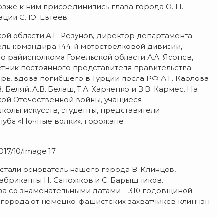
озже к ним присоединились глава города О. П.
ции С. Ю. Евтеев.
ой области А.Г. Резунов, директор департамента
тель командира 144-й мотострелковой дивизии,
о райисполкома Гомельской области А.А. Ясонов,
тник постоянного представителя правительства
ь, вдова погибшего в Турции посла РФ А.Г. Карлова
Беляй, А.В. Белаш, Т.А. Харченко и В.В. Кармес. На
кой Отечественной войны, учащиеся
колы искусств, студенты, представители
луба «Ночные волки», горожане.
017/10/image 17
тали основатель нашего города В. Клинцов,
бриканты Н. Сапожков и С. Барышников.
за со знаменательными датами – 310 годовщиной
города от немецко-фашистских захватчиков клинчан