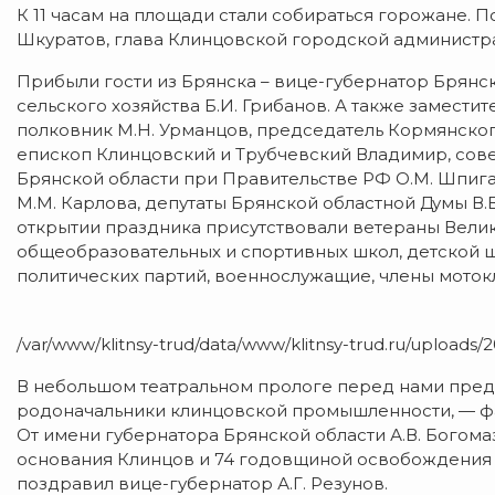
К 11 часам на площади стали собираться горожане. П
Шкуратов, глава Клинцовской городской администра
Прибыли гости из Брянска – вице-губернатор Брянск
сельского хозяйства Б.И. Грибанов. А также замести
полковник М.Н. Урманцов, председатель Кормянског
епископ Клинцовский и Трубчевский Владимир, сове
Брянской области при Правительстве РФ О.М. Шпигар
М.М. Карлова, депутаты Брянской областной Думы В.В. 
открытии праздника присутствовали ветераны Вели
общеобразовательных и спортивных школ, детской ш
политических партий, военнослужащие, члены моток
/var/www/klitnsy-trud/data/www/klitnsy-trud.ru/uploads/2
В небольшом театральном прологе перед нами предс
родоначальники клинцовской промышленности, — фа
От имени губернатора Брянской области А.В. Богома
основания Клинцов и 74 годовщиной освобождения 
поздравил вице-губернатор А.Г. Резунов.