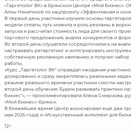
«Таргетолог ВК» в Брянском Центре «Мой бизнес». 
Аллы Никитиной по нацпроекту «Эффективная и конк
В первый день участники изучили основы таргетиро
модели оплаты, путь клиента и роль рекламы в вор
запуска и рассчитал стоимость лида для своего прое
торгового предложения, анализ конкурентов и фор
Во второй день слушатели сосредоточились на анали
настраивать ретаргетинг и интегрировать инструмен
собственную рекламную кампанию и получил набор 
работы.
«Курс „Таргетолог ВК“ оправдал ожидания участников
дозированно и сразу закреплялась реальными задач
режиме реального времени участники смогли настрои
второй день обучения. Будем развивать практико‑
бизнес“», — прокомментировала Алёна Смирнова, р
«Мой бизнес»–Брянск.
В ближайшее время Центр анонсировал ещё два про
мая 2026 года) и «Искусственный интеллект для бизнес
12+