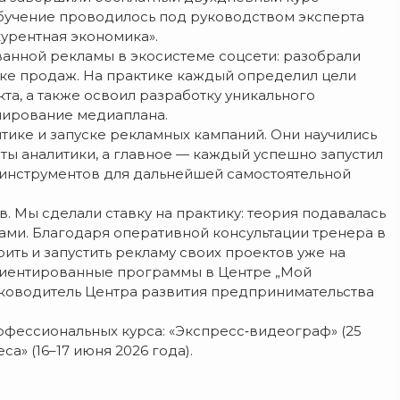
Обучение проводилось под руководством эксперта
урентная экономика».
ванной рекламы в экосистеме соцсети: разобрали
онке продаж. На практике каждый определил цели
кта, а также освоил разработку уникального
мирование медиаплана.
тике и запуске рекламных кампаний. Они научились
ты аналитики, а главное — каждый успешно запустил
инструментов для дальнейшей самостоятельной
. Мы сделали ставку на практику: теория подавалась
ами. Благодаря оперативной консультации тренера в
ть и запустить рекламу своих проектов уже на
ориентированные программы в Центре „Мой
уководитель Центра развития предпринимательства
фессиональных курса: «Экспресс‑видеограф» (25
а» (16–17 июня 2026 года).