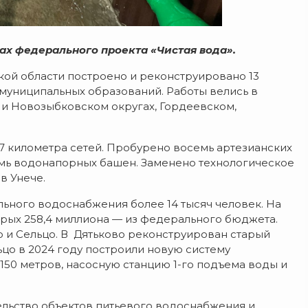
х федерального проекта «Чистая вода».
кой области построено и реконструировано 13
муниципальных образований. Работы велись в
м и Новозыбковском округах, Гордеевском,
,7 километра сетей. Пробурено восемь артезианских
емь водонапорных башен. Заменено технологическое
в Унече.
ьного водоснабжения более 14 тысяч человек. На
торых 258,4 миллиона — из федерального бюджета.
 и Сельцо. В Дятьково реконструирован старый
цо в 2024 году построили новую систему
50 метров, насосную станцию 1-го подъема воды и
ельство объектов питьевого водоснабжения и