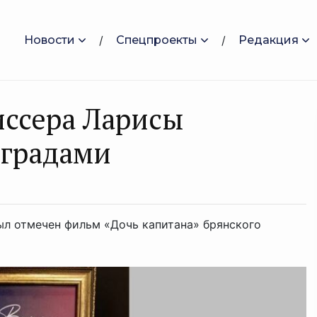
Новости
Спецпроекты
Редакция
иссера Ларисы
аградами
л отмечен фильм «Дочь капитана» брянского