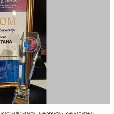
сети «ВКонтакте», кинолента «Дочь капитана»