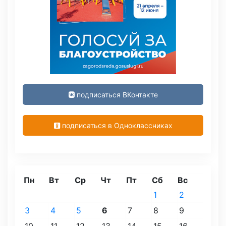
подписаться ВКонтакте
подписаться в Одноклассниках
Пн
Вт
Ср
Чт
Пт
Сб
Вс
1
2
3
4
5
6
7
8
9