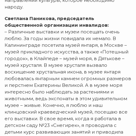
направлений культуры, которое необходимо
народу.
Светлана Паникова, председатель
общественной организации инвалидов:
– Различные выставки и музеи посещать очень
люблю. За годы жизни повидала их немало. В
Калининграде посетила музей янтаря, в Москве –
музей прикладного искусства, а также «Потешный
городок», в Клайпеде – музей моря, в Дятькове –
музей хрусталя. В музее хрусталя вызвало
восхищение хрустальная икона, в музее янтаря
любовалась янтарным камнем огромных размеров
и перстнем Екатерины Великой. А в музее моря
интересно было наблюдать за растениями и
животными, ведь экспонаты в этом удивительном
музее – живые. Конечно, я люблю и наш
клинцовский краеведческий музей, посещаю все
его выставки. В свое время, когда я работала в
детском саду №23 «Снегирек», я проводила с
детьми курс развивающих занятий и приводила