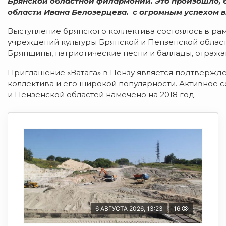
Брянской областной филармонии. Это произошло, 
области Ивана Белозерцева. с огромным успехом в
Выступление брянского коллектива состоялось в р
учреждений культуры Брянской и Пензенской облас
Брянщины, патриотические песни и баллады, отража
Приглашение «Ватага» в Пензу является подтверж
коллектива и его широкой популярности. Активное 
и Пензенской областей намечено на 2018 год.
6 АВГУСТА 2026, 13:23
16