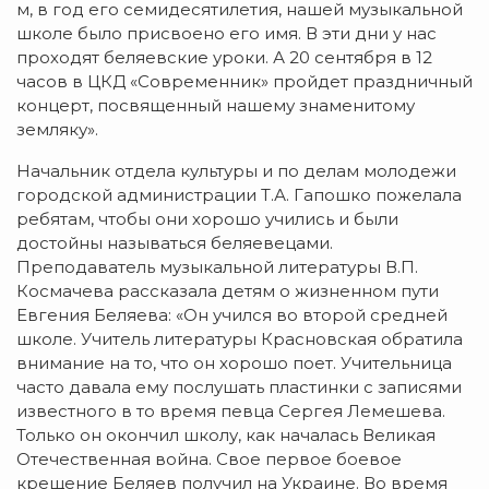
м, в год его семидесятилетия, нашей музыкальной
школе было присвоено его имя. В эти дни у нас
проходят беляевские уроки. А 20 сентября в 12
часов в ЦКД «Современник» пройдет праздничный
концерт, посвященный нашему знаменитому
земляку».
Начальник отдела культуры и по делам молодежи
городской администрации Т.А. Гапошко пожелала
ребятам, чтобы они хорошо учились и были
достойны называться беляевецами.
Преподаватель музыкальной литературы В.П.
Космачева рассказала детям о жизненном пути
Евгения Беляева: «Он учился во второй средней
школе. Учитель литературы Красновская обратила
внимание на то, что он хорошо поет. Учительница
часто давала ему послушать пластинки с записями
известного в то время певца Сергея Лемешева.
Только он окончил школу, как началась Великая
Отечественная война. Свое первое боевое
крещение Беляев получил на Украине. Во время