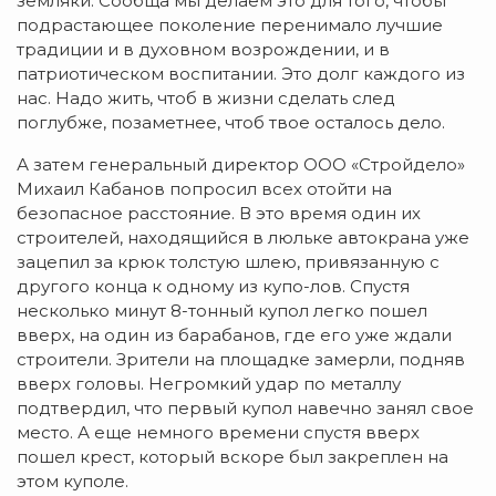
земляки. Сообща мы делаем это для того, чтобы
подрастающее поколение перенимало лучшие
традиции и в духовном возрождении, и в
патриотическом воспитании. Это долг каждого из
нас. Надо жить, чтоб в жизни сделать след
поглубже, позаметнее, чтоб твое осталось дело.
А затем генеральный директор ООО «Стройдело»
Михаил Кабанов попросил всех отойти на
безопасное расстояние. В это время один их
строителей, находящийся в люльке автокрана уже
зацепил за крюк толстую шлею, привязанную с
другого конца к одному из купо-лов. Спустя
несколько минут 8-тонный купол легко пошел
вверх, на один из барабанов, где его уже ждали
строители. Зрители на площадке замерли, подняв
вверх головы. Негромкий удар по металлу
подтвердил, что первый купол навечно занял свое
место. А еще немного времени спустя вверх
пошел крест, который вскоре был закреплен на
этом куполе.