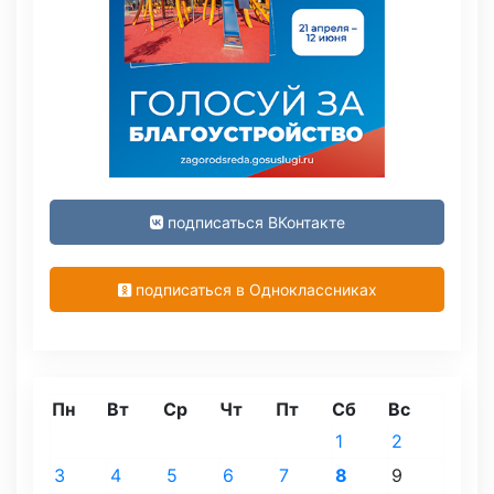
подписаться ВКонтакте
подписаться в Одноклассниках
Пн
Вт
Ср
Чт
Пт
Сб
Вс
1
2
3
4
5
6
7
8
9