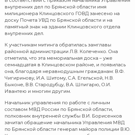
В соответствии с приказом начальника Управления
внутренних дел по Брянской области имя
милиционера Клинцовского ГОВД занесено на
доску Почета УВД по Брянской области и на
памятный знак на здании Клинцовского отдела
внутренних дел.
К участникам митинга обратилась замглавы
районной администрации Л.В. Колеченко. Она
отметила, что эта мемориальная доска – уже
семнадцатая в Клинцовском районе, и появилась
она, благодаря неравнодушным гражданам: В.Ф.
Чигиринову, И.А. Шитому, С.А. Егельской, Н.В.
Быконе, В.В. Стародубцу, В.А. Шпигарю, О.И.
Ивантею и многим другим.
Начальник управления по работе с личным
составом МВД России по Брянской области,
полковник внутренней службы В.И. Борисенков
зачитал обращение начальника Управления МВД
по Брянской области генерал майора полиции В.Ю.